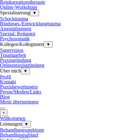
Reinkarnationstherapie
Online-Workshops
Spezialisierung
▼
Schocktrauma
Bindungs-/Entwicklungtrauma
Angststörungen
Spezial: Reitangst
Psychosomatik
Kollegen/Kolleginnen
▼
Supervision
Traumaarbeit
Praxisgründung
Onlinepraxisgründung
Über mich
▼
Profil
Kontakt
Praxisbewertungen
Presse/Medien/Links
Blog
Menü überspringen
×
Willkommen
Leistungen
▼
Behandlungsspektrum
Behandlungsablauf