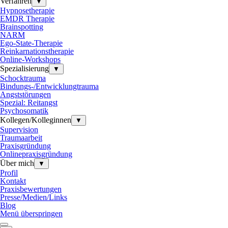
Verfahren
▼
Hypnosetherapie
EMDR Therapie
Brainspotting
NARM
Ego-State-Therapie
Reinkarnationstherapie
Online-Workshops
Spezialisierung
▼
Schocktrauma
Bindungs-/Entwicklungtrauma
Angststörungen
Spezial: Reitangst
Psychosomatik
Kollegen/Kolleginnen
▼
Supervision
Traumaarbeit
Praxisgründung
Onlinepraxisgründung
Über mich
▼
Profil
Kontakt
Praxisbewertungen
Presse/Medien/Links
Blog
Menü überspringen