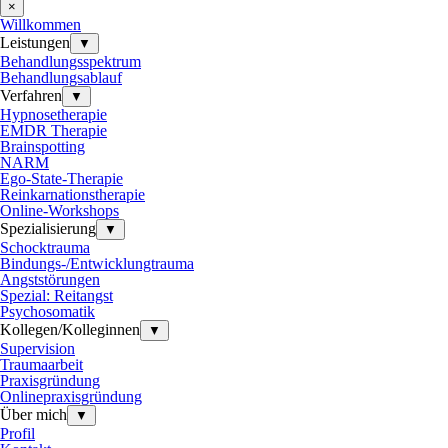
×
Willkommen
Leistungen
▼
Behandlungsspektrum
Behandlungsablauf
Verfahren
▼
Hypnosetherapie
EMDR Therapie
Brainspotting
NARM
Ego-State-Therapie
Reinkarnationstherapie
Online-Workshops
Spezialisierung
▼
Schocktrauma
Bindungs-/Entwicklungtrauma
Angststörungen
Spezial: Reitangst
Psychosomatik
Kollegen/Kolleginnen
▼
Supervision
Traumaarbeit
Praxisgründung
Onlinepraxisgründung
Über mich
▼
Profil