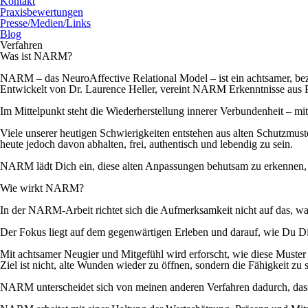
Kontakt
Praxisbewertungen
Presse/Medien/Links
Blog
Verfahren
W
as ist NARM?
NARM
– das
NeuroAffective Relational Model
– ist ein achtsamer, be
Entwickelt von
Dr. Laurence Heller
, vereint NARM Erkenntnisse aus
Im Mittelpunkt steht die
Wiederherstellung innerer Verbundenheit
– mit
Viele unserer heutigen Schwierigkeiten entstehen aus alten Schutzmus
heute jedoch davon abhalten, frei, authentisch und lebendig zu sein.
NARM lädt Dich ein, diese alten Anpassungen behutsam zu erkennen, 
W
ie wirkt NARM?
In der NARM-Arbeit richtet sich die Aufmerksamkeit nicht auf das, was
Der Fokus liegt auf dem
gegenwärtigen Erleben
und darauf, wie Du Di
Mit achtsamer Neugier und Mitgefühl wird erforscht, wie diese Muster 
Ziel ist nicht, alte Wunden wieder zu öffnen, sondern die Fähigkeit zu 
NARM unterscheidet sich von meinen anderen Verfahren dadurch, dass es